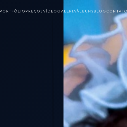
PORTFÓLIO
PREÇOS
VÍDEO
GALERIA
ÁLBUNS
BLOG
CONTAT